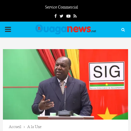
Service Commercial
Facebook
Twitter
Youtube
Rss
PRIMARY
MENU
Accueil
A la Une