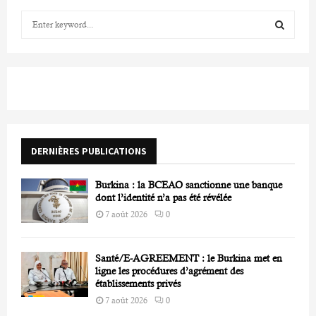
S
e
a
S
r
c
E
h
f
A
o
r
R
DERNIÈRES PUBLICATIONS
:
C
Burkina : la BCEAO sanctionne une banque
H
dont l’identité n’a pas été révélée
7 août 2026
0
Santé/E-AGREEMENT : le Burkina met en
ligne les procédures d’agrément des
établissements privés
7 août 2026
0