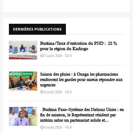
h
f
A
o
r
R
DERNIÈRES PUBLICATIONS
:
C
Burkina/Taux d’exécution du PND : 22 %
H
pour la région du Kadiogo
5 août 2026
0
Saison des pluies : à Ouaga les pharmaciens
renforcent les gardes pour mieux répondre aux
urgences
4 août 2026
0
Burkina Faso–Système des Nations Unies : en
fin de mission, le Représentant résident par
intérim salue un partenariat solide et...
4 août 2026
0