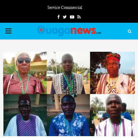
Service Commercial
Facebook
Twitter
Youtube
Rss
PRIMARY
MENU