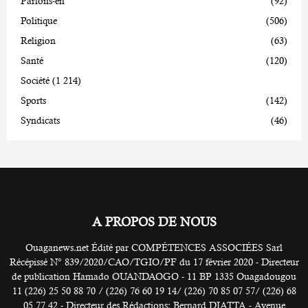
Parlons-en
(92)
Politique
(506)
Religion
(63)
Santé
(120)
Société
(1 214)
Sports
(142)
Syndicats
(46)
A PROPOS DE NOUS
Ouaganews.net Édité par COMPÉTENCES ASSOCIÉES Sarl
Récépissé N° 839/2020/CAO/TGIO/PF du 17 février 2020 - Directeur
de publication Hamado OUANDAOGO - 11 BP 1335 Ouagadougou
11 (226) 25 50 88 70 / (226) 76 60 19 14/ (226) 70 85 07 57/ (226) 68
05 77 42 - Directeur des Rédactions: Bernard DIATTA - Avenue