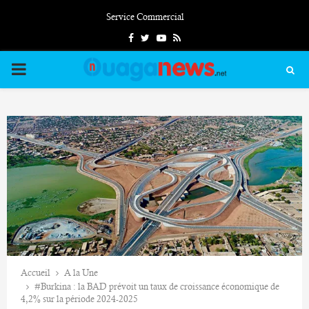
Service Commercial
Facebook
Twitter
Youtube
Rss
PRIMARY
MENU
Accueil
A la Une
#Burkina : la BAD prévoit un taux de croissance économique de
4,2% sur la période 2024-2025