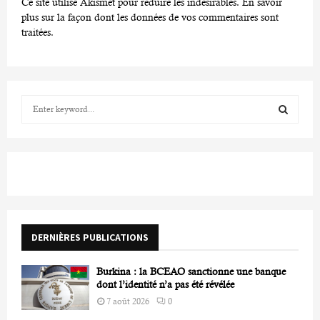
Ce site utilise Akismet pour réduire les indésirables.
En savoir
plus sur la façon dont les données de vos commentaires sont
traitées
.
S
e
a
S
r
c
E
h
f
A
o
r
R
DERNIÈRES PUBLICATIONS
:
C
Burkina : la BCEAO sanctionne une banque
H
dont l’identité n’a pas été révélée
7 août 2026
0