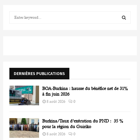
S
e
a
S
r
c
E
h
f
A
o
r
R
DERNIÈRES PUBLICATIONS
:
C
BOA-Burkina : hausse du bénéfice net de 31%
H
à fin juin 2026
8 août 2026
0
Burkina/Taux d’exécution du PND : 35 %
pour la région du Guiriko
8 août 2026
0