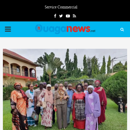
Service Commercial
Facebook
Twitter
Youtube
Rss
PRIMARY
MENU