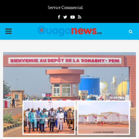
Service Commercial
Facebook
Twitter
Youtube
Rss
PRIMARY
MENU