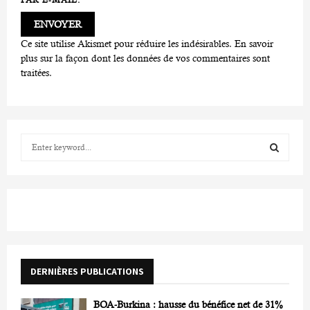
Ce site utilise Akismet pour réduire les indésirables.
En savoir
plus sur la façon dont les données de vos commentaires sont
traitées
.
S
e
a
S
r
c
E
h
f
A
o
r
R
DERNIÈRES PUBLICATIONS
:
C
BOA-Burkina : hausse du bénéfice net de 31%