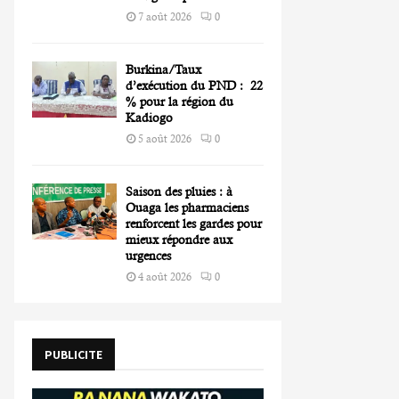
7 août 2026
0
Burkina/Taux
d’exécution du PND : 22
% pour la région du
Kadiogo
5 août 2026
0
Saison des pluies : à
Ouaga les pharmaciens
renforcent les gardes pour
mieux répondre aux
urgences
4 août 2026
0
PUBLICITE