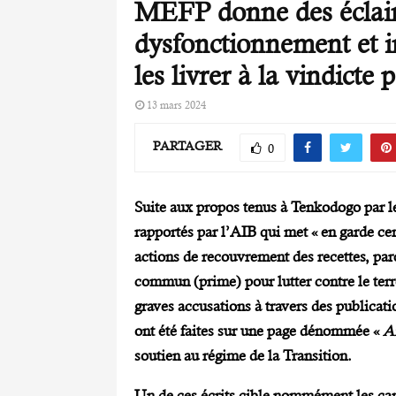
MEFP donne des éclair
dysfonctionnement et i
les livrer à la vindicte 
13 mars 2024
PARTAGER
0
Suite aux propos tenus à Tenkodogo par le
rapportés par l’AIB qui met « en garde ce
actions de recouvrement des recettes, par
commun (prime) pour lutter contre le terr
graves accusations à travers des publicat
ont été faites sur une page dénommée «
A
soutien au régime de la Transition.
Un de ces écrits cible nommément les ca