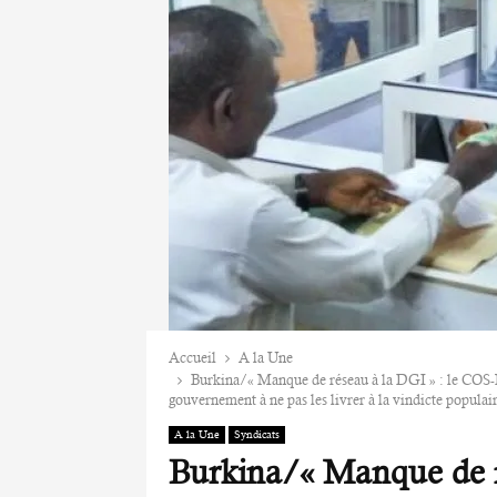
Accueil
A la Une
Burkina/« Manque de réseau à la DGI » : le COS-
gouvernement à ne pas les livrer à la vindicte populai
A la Une
Syndicats
Burkina/« Manque de r