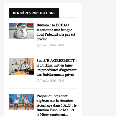
o
r
R
DERNIÈRES PUBLICATIONS
:
C
Burkina : la BCEAO
H
sanctionne une banque
dont l’identité n’a pas été
révélée
7 août 2026
0
Santé/E-AGREEMENT :
le Burkina met en ligne
les procédures d’agrément
des établissements privés
7 août 2026
0
Propos du président
nigérian sur la situation
sécuritaire dans l’AES : le
Burkina Faso, le Mali et
le Niger expriment...