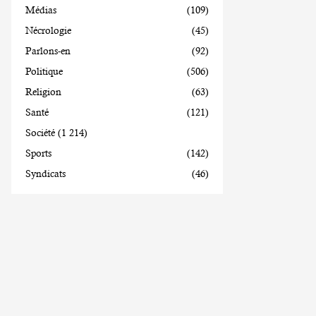
Médias
(109)
Nécrologie
(45)
Parlons-en
(92)
Politique
(506)
Religion
(63)
Santé
(121)
Société
(1 214)
Sports
(142)
Syndicats
(46)