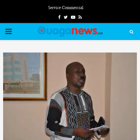
Service Commercial
Facebook
Twitter
Youtube
Rss
PRIMARY
MENU