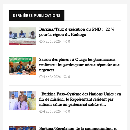
o
r
R
DERNIÈRES PUBLICATIONS
:
C
Burkina/Taux d’exécution du PND : 22 %
H
pour la région du Kadiogo
5 août 2026
0
Saison des pluies : à Ouaga les pharmaciens
renforcent les gardes pour mieux répondre aux
urgences
4 août 2026
0
Burkina Faso–Système des Nations Unies : en
fin de mission, le Représentant résident par
intérim salue un partenariat solide et...
4 août 2026
0
Burkina/Régulation de la communication et