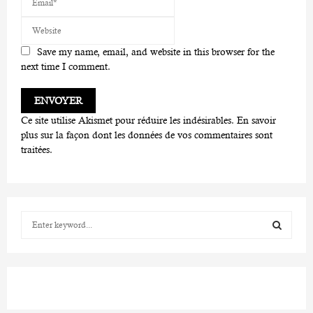
Save my name, email, and website in this browser for the
next time I comment.
Ce site utilise Akismet pour réduire les indésirables.
En savoir
plus sur la façon dont les données de vos commentaires sont
traitées
.
S
e
a
S
r
c
E
h
f
A