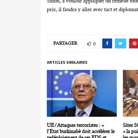
Sinon, à vouloir appliquer un remède tout f
prix, il faudra y aller avec tact et diplomat
PARTAGER
0
ARTICLES SIMILAIRES
UE/Attaques terroristes : «
Sites 
l’Etat burkinabè doit accélérer le
« la pu
redéploiement de ses FDS et
les moy