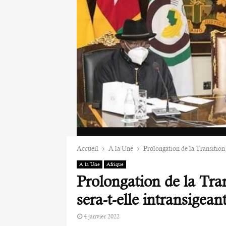
Accueil
A la Une
Prolongation de la Transition
A la Une
Afrique
Prolongation de la Tr
sera-t-elle intransigean
4 janvier 2022