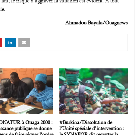
ait, le risque d’aggraver la situation est évident. A tout
ie.
Ahmadou Bayala/Ouagnews
SONATUR à Ouaga 2000 :
#Burkina/Dissolution de
issance publique se donne
l’Unité spéciale d’intervention :
ens de faire régner l’ordre
le SYNAFOR dit regretter la