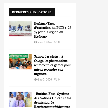
o
r
R
DERNIÈRES PUBLICATIONS
:
C
Burkina/Taux
H
d’exécution du PND : 22
% pour la région du
Kadiogo
5 août 2026
0
Saison des pluies : à
Ouaga les pharmaciens
renforcent les gardes pour
mieux répondre aux
urgences
4 août 2026
0
Burkina Faso–Système
des Nations Unies : en fin
de mission, le
Représentant résident par