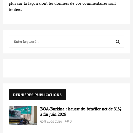
plus sur la façon dont les données de vos commentaires sont
traitées
.
S
e
a
S
r
c
E
h
f
A
o
r
R
DERNIÈRES PUBLICATIONS
:
C
BOA-Burkina : hausse du bénéfice net de 31%
H
à fin juin 2026
8 août 2026
0