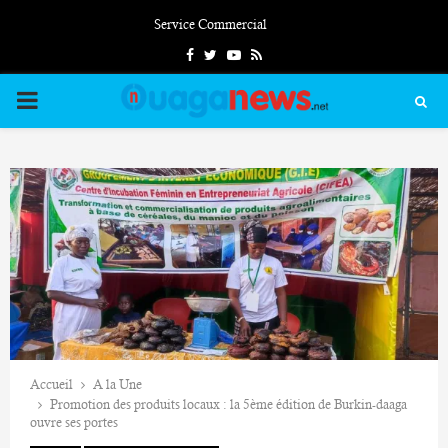
Service Commercial
Facebook
Twitter
Youtube
Rss
PRIMARY
MENU
Accueil
A la Une
Promotion des produits locaux : la 5ème édition de Burkin-daaga
ouvre ses portes