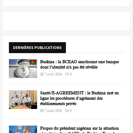
a
S
r
c
E
h
f
A
o
r
R
DERNIÈRES PUBLICATIONS
:
C
Burkina : la BCEAO sanctionne une banque
H
dont l’identité n’a pas été révélée
7 août 2026
0
Santé/E-AGREEMENT : le Burkina met en
ligne les procédures d’agrément des
établissements privés
7 août 2026
0
Propos du président nigérian sur la situation