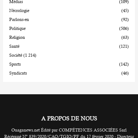
Médias
(109)
Nécrologie
(45)
Parlons-en
(92)
Politique
(506)
Religion
(63)
Santé
(121)
Société
(1 214)
Sports
(142)
Syndicats
(46)
A PROPOS DE NOUS
Ouaganews.net Édité par COMPÉTENCES ASSOCIÉES Sarl
Récépissé N° 839/2020/CAO/TGIO/PF du 17 février 2020 - Directeur