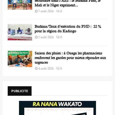
sécuritaire dans l’AES : le Burkina Faso, le
Mali et le Niger expriment...
7 août 2026
0
Burkina/Taux d’exécution du PND : 22 %
pour la région du Kadiogo
5 août 2026
0
Saison des pluies : à Ouaga les pharmaciens
renforcent les gardes pour mieux répondre aux
urgences
4 août 2026
0
PUBLICITE