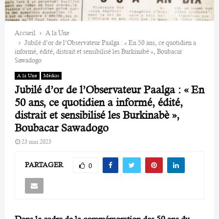
Accueil
A la Une
Jubilé d’or de l’Observateur Paalga : « En 50 ans, ce quotidien a
informé, édité, distrait et sensibilisé les Burkinabè », Boubacar
Sawadogo
A la Une
Médias
Jubilé d’or de l’Observateur Paalga : « En
50 ans, ce quotidien a informé, édité,
distrait et sensibilisé les Burkinabè »,
Boubacar Sawadogo
23 mai 2023
PARTAGER
0
Dans le cadre de la commémoration des 50 ans du