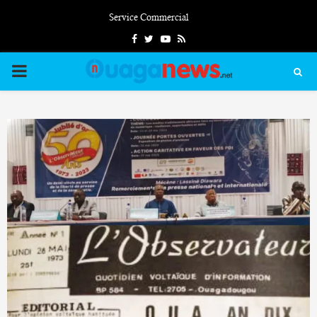
Service Commercial
Facebook
Twitter
Youtube
Rss
PRIMARY
MENU