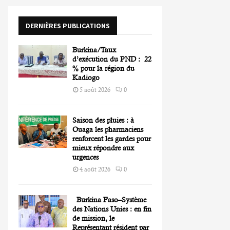
o
r
R
DERNIÈRES PUBLICATIONS
:
C
Burkina/Taux
H
d’exécution du PND : 22
% pour la région du
Kadiogo
5 août 2026
0
Saison des pluies : à
Ouaga les pharmaciens
renforcent les gardes pour
mieux répondre aux
urgences
4 août 2026
0
Burkina Faso–Système
des Nations Unies : en fin
de mission, le
Représentant résident par