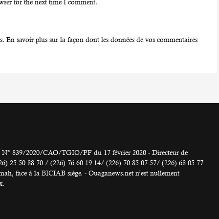
wser for the next time I comment.
es.
En savoir plus sur la façon dont les données de vos commentaires
° 839/2020/CAO/TGIO/PF du 17 février 2020 - Directeur de
 50 88 70 / (226) 76 60 19 14/ (226) 70 85 07 57/ (226) 68 05 77
h, face à la BICIAB siège. - Ouaganews.net n’est nullement
x.