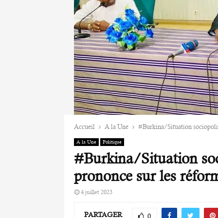
Accueil
A la Une
#Burkina/Situation sociopoli
A la Une
Politique
#Burkina/Situation soc
prononce sur les réfor
4 juillet 2023
PARTAGER
0