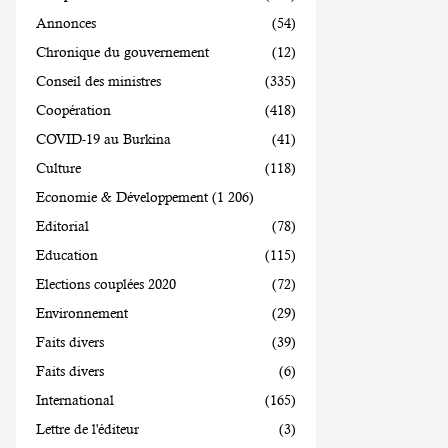
Annonces
(54)
Chronique du gouvernement
(12)
Conseil des ministres
(335)
Coopération
(418)
COVID-19 au Burkina
(41)
Culture
(118)
Economie & Développement
(1 206)
Editorial
(78)
Education
(115)
Elections couplées 2020
(72)
Environnement
(29)
Faits divers
(39)
Faits divers
(6)
International
(165)
Lettre de l'éditeur
(3)