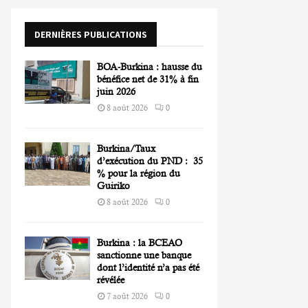
o
r
R
DERNIÈRES PUBLICATIONS
:
C
BOA-Burkina : hausse du
H
bénéfice net de 31% à fin
juin 2026
8 août 2026
0
Burkina/Taux
d’exécution du PND : 35
% pour la région du
Guiriko
8 août 2026
0
Burkina : la BCEAO
sanctionne une banque
dont l’identité n’a pas été
révélée
7 août 2026
0