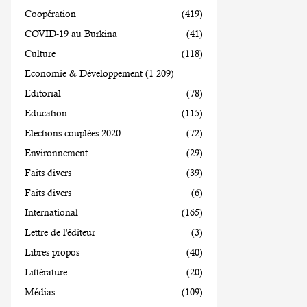
Coopération
(419)
COVID-19 au Burkina
(41)
Culture
(118)
Economie & Développement
(1 209)
Editorial
(78)
Education
(115)
Elections couplées 2020
(72)
Environnement
(29)
Faits divers
(39)
Faits divers
(6)
International
(165)
Lettre de l'éditeur
(3)
Libres propos
(40)
Littérature
(20)
Médias
(109)