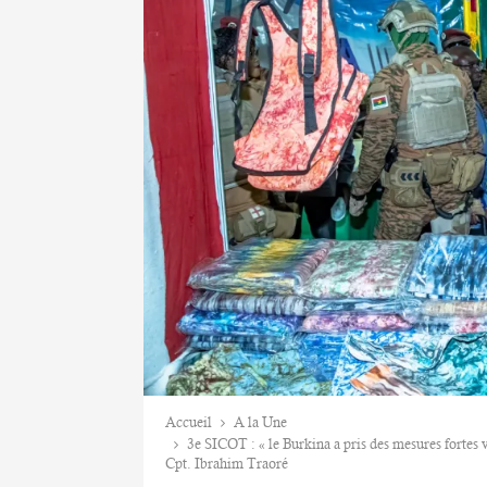
Accueil
A la Une
3e SICOT : « le Burkina a pris des mesures fortes 
Cpt. Ibrahim Traoré