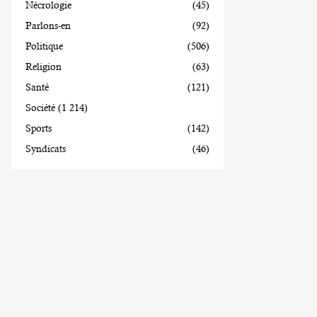
Nécrologie
(45)
Parlons-en
(92)
Politique
(506)
Religion
(63)
Santé
(121)
Société
(1 214)
Sports
(142)
Syndicats
(46)