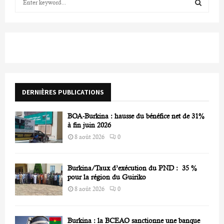
e
a
S
r
c
E
h
f
A
o
r
R
DERNIÈRES PUBLICATIONS
:
C
BOA-Burkina : hausse du bénéfice net de 31%
H
à fin juin 2026
8 août 2026
0
Burkina/Taux d’exécution du PND : 35 %
pour la région du Guiriko
8 août 2026
0
Burkina : la BCEAO sanctionne une banque