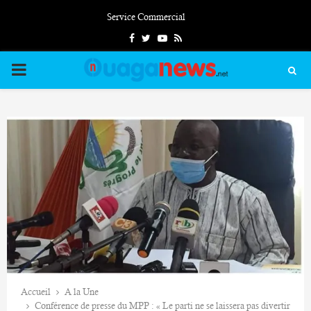
Service Commercial
Facebook
Twitter
Youtube
Rss
PRIMARY
MENU
Accueil
A la Une
Conférence de presse du MPP : « Le parti ne se laissera pas divertir